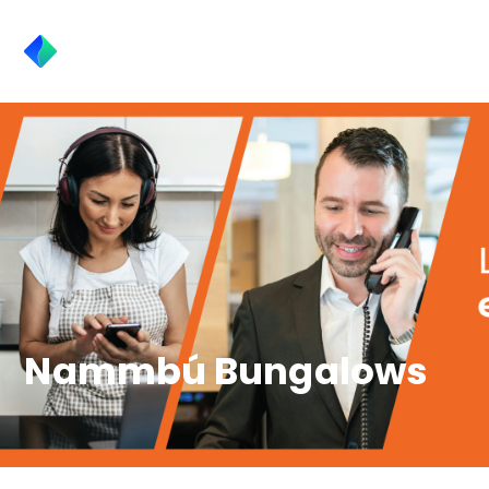
Nammbú Bungalows